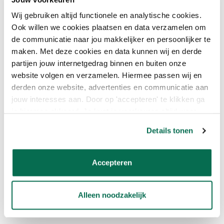
geen kans en zorgt ervoor dat de muren en plafonds muur egaal
blijven. Daarnaast is de verf geschikt voor andere vochtige
Wij gebruiken altijd functionele en analytische cookies.
ruimtes.
Ook willen we cookies plaatsen en data verzamelen om
de communicatie naar jou makkelijker en persoonlijker te
maken. Met deze cookies en data kunnen wij en derde
HOE BRENG IK DE VERF AAN?
partijen jouw internetgedrag binnen en buiten onze
website volgen en verzamelen. Hiermee passen wij en
Onbehandelde muur
derden onze website, advertenties en communicatie aan
jouw interesses aan. Door op 'accepteren' te klikken ga
Stap 1: Schimmels verwijderen door afborstelen met een harde
je hiermee akkoord. Je kunt je voorkeuren altijd weer
borstel en warm sodawater. Daarna de ondergrond nawassen
met leidingwater en goed laten drogen.
aanpassen. Lees er meer over in ons cookiebeleid.
Details tonen
Stap 2: Indien nodig ondergrond repareren
Accepteren
Stap 3: 1 laag
Sigmafix
aanbrengen
Stap 4: Aanbrengen van de eerste laag Sigmaresist Fungi Matt.
Alleen noodzakelijk
Stap 5: Afwerken met de tweede laag Sigmaresist Fungi Matt.