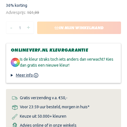
36
% korting
Adviesprijs:
€101,99
-
+
HOEVEELHEID
HOEVEELHEID
IN MIJN WINKELMAND
VERLAGEN
VERHOGEN
VAN
VAN
SIGMA
SIGMA
SIGMARESIST
SIGMARESIST
FUNGI
FUNGI
ONLINEVERF.NL KLEURGARANTIE
MATT
MATT
Is de kleur straks toch iets anders dan verwacht? Kies
dan gratis een nieuwe kleur!
Meer info
Gratis verzending v.a. €50,-
Voor 23:59 uur besteld, morgen in huis*
Keuze uit 50.000+ kleuren
Advies online of in onze winkels