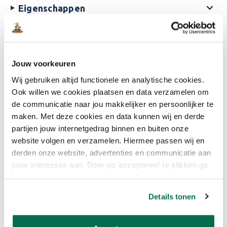
Eigenschappen
Reviews
Jouw voorkeuren
Bijpassende producten
Wij gebruiken altijd functionele en analytische cookies.
Ook willen we cookies plaatsen en data verzamelen om
St. Marc Verfreiniger + Spons
de communicatie naar jou makkelijker en persoonlijker te
€5,99
maken. Met deze cookies en data kunnen wij en derde
52
% korting
partijen jouw internetgedrag binnen en buiten onze
Adviesprijs:
€12,32
website volgen en verzamelen. Hiermee passen wij en
derden onze website, advertenties en communicatie aan
jouw interesses aan. Door op 'accepteren' te klikken ga
Huismerk
je hiermee akkoord. Je kunt je voorkeuren altijd weer
Strijkvaatje inzet
aanpassen. Lees er meer over in ons cookiebeleid.
€1,75
Details tonen