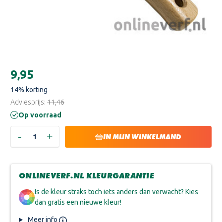
Huidige
€9,95
voorraad:
14
% korting
Adviesprijs:
€11,46
Op voorraad
-
+
HOEVEELHEID
HOEVEELHEID
IN MIJN WINKELMAND
VERLAGEN
VERHOGEN
VAN
VAN
STOPMES
STOPMES
ROTTERDAMS
ROTTERDAMS
MODEL
MODEL
ONLINEVERF.NL KLEURGARANTIE
Is de kleur straks toch iets anders dan verwacht? Kies
dan gratis een nieuwe kleur!
Meer info