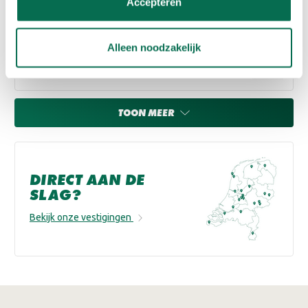
Accepteren
Alabastine Stopverf
€4,20
Vanaf
Alleen noodzakelijk
30
% korting
Adviesprijs:
€6,00
TOON MEER
DIRECT AAN DE
SLAG?
Bekijk onze vestigingen