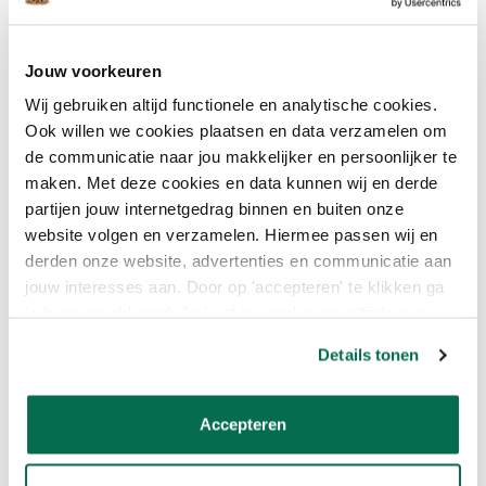
WAARMEE GEBRUIK IK DE
Jouw voorkeuren
STUCLOPER?
Wij gebruiken altijd functionele en analytische cookies.
Stucloper kan worden aangebracht met een kwast of roller. Het is
Ook willen we cookies plaatsen en data verzamelen om
belangrijk om een kwalitatieve kwast of roller te gebruiken voor
de communicatie naar jou makkelijker en persoonlijker te
een gelijkmatige en efficiënte toepassing van de stucloper. Met
maken. Met deze cookies en data kunnen wij en derde
een kwast heb je meer controle en precisie, terwijl een roller
partijen jouw internetgedrag binnen en buiten onze
sneller werkt, vooral bij grotere oppervlakken. Beide methoden
website volgen en verzamelen. Hiermee passen wij en
zorgen voor een goede dekking en bescherming van de vloer.
derden onze website, advertenties en communicatie aan
jouw interesses aan. Door op 'accepteren' te klikken ga
Lees meer
je hiermee akkoord. Je kunt je voorkeuren altijd weer
aanpassen. Lees er meer over in ons cookiebeleid.
Details tonen
Eigenschappen
Accepteren
Reviews