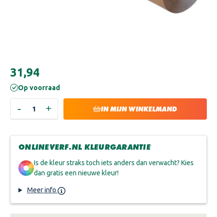
Huidige
€31,94
voorraad:
Op voorraad
-
+
HOEVEELHEID
HOEVEELHEID
IN MIJN WINKELMAND
VERLAGEN
VERHOGEN
VAN
VAN
STUCLOPER
STUCLOPER
60M
60M
X
X
ONLINEVERF.NL KLEURGARANTIE
55CM
55CM
|
|
35
35
Is de kleur straks toch iets anders dan verwacht? Kies
M2
M2
dan gratis een nieuwe kleur!
Meer info