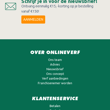
Schrijf je in voor de nieuwsbrief!
Ontvang eenmalig €15,- korting op je bestelling
vanaf €150!
AANMELDEN
OVER ONLINEVERF
Ons team
Advies
Nieuwsbrief
Ons concept
Verf aanbiedingen
Franchisenemer worden
KLANTENSERVICE
Betalen