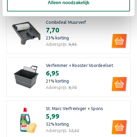
Alleen noodzakelijk
Bijpassende producten
Combideal Muurverf
€7,70
23
% korting
Adviesprijs:
€9,95
Verfemmer + Rooster Voordeelset
€6,95
21
% korting
Adviesprijs:
€8,70
St. Marc Verfreiniger + Spons
€5,99
52
% korting
Adviesprijs:
€12,32