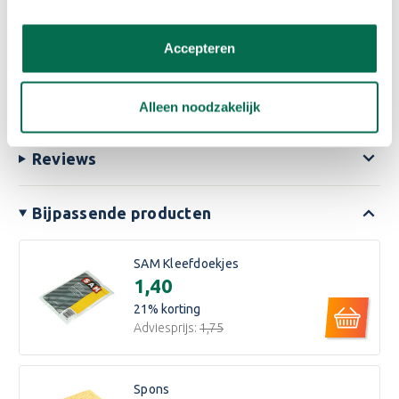
vanzelf terecht bij het juiste product. Wist u dat Onlineverf.be
sinds kort ook de zakelijke markt bediend? Wij kunnen een
Accepteren
Lees meer
offerte voor u uitbrengen wanneer een grote order wilt
plaatsen. Interesse? Neem dan
contact
met ons op voor de
mogelijkheden
Eigenschappen
Alleen noodzakelijk
Reviews
Bijpassende producten
SAM Kleefdoekjes
€1,40
21
% korting
Adviesprijs:
€1,75
Spons