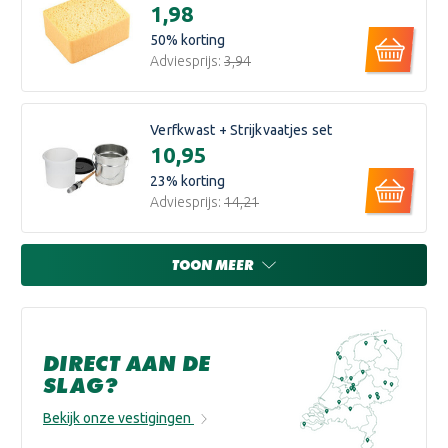
€1,98
50
% korting
Adviesprijs:
€3,94
Verfkwast + Strijkvaatjes set
€10,95
23
% korting
Adviesprijs:
€14,21
TOON MEER
DIRECT AAN DE
SLAG?
Bekijk onze vestigingen