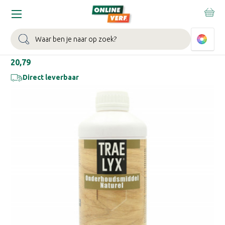
Home
Schildersbenodigdheden
Vloer- en meubelonderhoud
Zoeken
TRAE LYX ONDERHOUDSMIDDEL
NATUREL
€20,79
Direct leverbaar