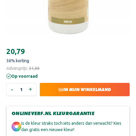
Huidige
€20,79
voorraad:
36
% korting
Adviesprijs:
€31,99
Op voorraad
-
+
HOEVEELHEID
HOEVEELHEID
IN MIJN WINKELMAND
VERLAGEN
VERHOGEN
VAN
VAN
TRAE
TRAE
LYX
LYX
ONDERHOUDSMIDDEL
ONDERHOUDSMIDDEL
ONLINEVERF.NL KLEURGARANTIE
NATUREL
NATUREL
Is de kleur straks toch iets anders dan verwacht? Kies
dan gratis een nieuwe kleur!