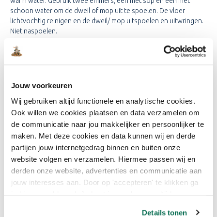
warm water. Gebruik twee emmers, één met sop en één met
schoon water om de dweil of mop uit te spoelen. De vloer
lichtvochtig reinigen en de dweil/ mop uitspoelen en uitwringen.
Niet naspoelen.
Bestel Trae Lyx Onderhoudsmiddel
Naturel simpel en snel bij
Jouw voorkeuren
Onlineverf.be
Wij gebruiken altijd functionele en analytische cookies.
U bestelt Trae Lyx Onderhoudsmiddel Naturel altijd tegen een
Ook willen we cookies plaatsen en data verzamelen om
scherpe prijs en met de beste service! Bij Onlineverf.be kunt u
de communicatie naar jou makkelijker en persoonlijker te
altijd terecht voor professioneel advies. Wij helpen u graag bij het
vinden van het juiste product. Dankzij onze jarenlange ervaring
maken. Met deze cookies en data kunnen wij en derde
op het gebied van verkoop en verwerking van verf en
partijen jouw internetgedrag binnen en buiten onze
aanverwante producten bent u gegarandeerd van het beste
website volgen en verzamelen. Hiermee passen wij en
product. Wist u dat Onlineverf.be ook
gratis werkschema’s
voor
derden onze website, advertenties en communicatie aan
u heeft? Deze schema’s vertellen u precies hoe u moet
jouw interesses aan. Door op 'accepteren' te klikken ga
schilderen. Of het nu gaat om binnenmuren, buitenmuren, metaal
je hiermee akkoord. Je kunt je voorkeuren altijd weer
of kunststof, u kunt het allemaal vinden. Heeft u al gebruik
aanpassen. Lees er meer over in ons cookiebeleid.
gemaakt van onze verfwijzer? Met de verfwijzer van
Details tonen
Onlineverf.be doorloopt u slechts een aantal stappen en komt u