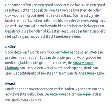
Het aanschaffen van een goed product is de basis van een goed
resultaat. Echter bepaalt de kwaliteit van de kwast en de roller
ook voor een groot deel het eindresultaat. Daarnaast zijn de
kosten van de kwast en roller slechts een kleine investering t.o.v.
de verf. Daarom willen wij benadrukken dat het erg belangrijk en
bepalend is welke roller of kwast je kiest. Bespaar hier alsjeblieft
niet op! Je gaat het verschil écht merken en zien.
Roller
Voor deze verf wordt een
muurverfroller
aanbevolen. Welke je
precies moet hebben, ligt aan de ondergrond. Voor gladde en
medium gladde ondergronden raden wij de
Anza Micmex
Platinum
aan. Heb je een wat grovere ondergrond, denk aan
spack, spachtelputz of baksteen? Neem dan de
Anza Rimax Elite
.
Kwast
Omdat het een watergedragen verf is, raden wij het aan om een
acryl kwast te gebruiken. De
Anza Kwast Titanium Aqua
is daar
een goed voorbeeld van.