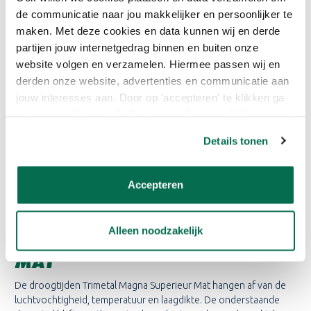
BESCHIKBARE VOLUMES
de communicatie naar jou makkelijker en persoonlijker te
TRIMETAL MAGNA SUPERIEUR
maken. Met deze cookies en data kunnen wij en derde
MAT
partijen jouw internetgedrag binnen en buiten onze
website volgen en verzamelen. Hiermee passen wij en
Bij Onlineverf.nl bieden we de Trimetal Magna Superieur Mat in
derden onze website, advertenties en communicatie aan
verschillende handige inhoudsmaten. Of je nu een kleine touch-
jouw interesses aan. Door op 'accepteren' te klikken ga
up wilt uitvoeren of een grote schilderklus gepland hebt, wij
je hiermee akkoord. Je kunt je voorkeuren altijd weer
hebben de juiste verpakkingsgrootte voor jouw behoeften. Je
kunt kiezen uit de volgende volumes
aanpassen. Lees er meer over in ons cookiebeleid.
Details tonen
Trimetal Magna Superieur Mat – 2,5 liter
Trimetal Magna Superieur Mat – 10 liter
Accepteren
WAT IS DE DROOGTIJD VAN
Alleen noodzakelijk
TRIMETAL MAGNA SUPERIEUR
MAT
De droogtijden Trimetal Magna Superieur Mat hangen af van de
luchtvochtigheid, temperatuur en laagdikte. De onderstaande