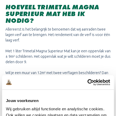
HOEVEEL TRIMETAL MAGNA
SUPERIEUR MAT HEB IK
NODIG?
Allereerst is het belangrijk te benoemen dat wij aanraden twee
lagen verf aan te brengen. Het rendement van de verf is voor één
laag verf.
Met 1 liter Trimetal Magna Superieur Mat kan je een oppervlak van
± 9m² schilderen. Het oppervlak wat je wilt schilderen moet je dus
delen door 9.
Wil je een muur van 12m² met twee verflagen beschilderen? Dan
heb je 24m²/9=2,7 liter muurverf nodig. Om de muur van 12m²
twee keer te schilderen heb je dus 2,7 liter verf nodig. Met een
10 liter Trimetal Magna Superieur Mat kan je een oppervlak van
45m² van twee verflagen voorzien, of een oppervlak van 90m²
van één verflaag voorzien.
Jouw voorkeuren
Wij gebruiken altijd functionele en analytische cookies.
Ook willen we cookies plaatsen en data verzamelen om