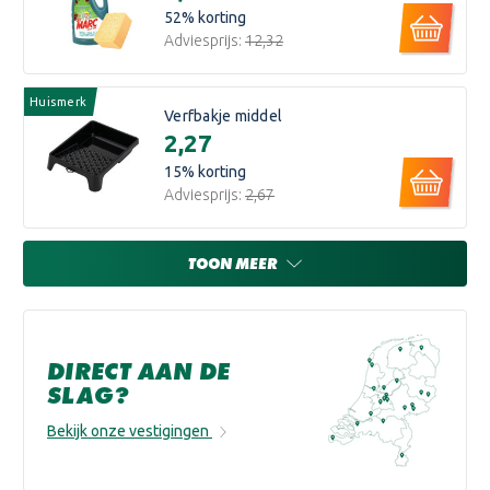
52
% korting
Adviesprijs:
€12,32
Huismerk
Verfbakje middel
€2,27
15
% korting
Adviesprijs:
€2,67
TOON MEER
DIRECT AAN DE
SLAG?
Bekijk onze vestigingen