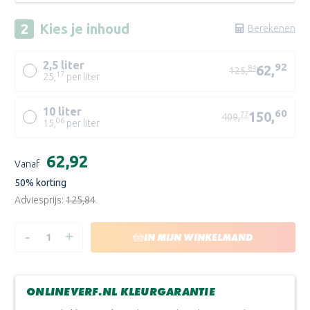
Kies je
inhoud
Berekenen
2,5 liter
92
62,
84
125,
17
25,
per liter
10 liter
60
150,
77
409,
06
15,
per liter
AW
Huidige
€62,92
AC
Vanaf
voorraad:
50
% korting
Adviesprijs:
€125,84
-
+
HOEVEELHEID
HOEVEELHEID
IN MIJN WINKELMAND
VERLAGEN
VERHOGEN
VAN
VAN
TRIMETAL
TRIMETAL
MAGNACRYL
MAGNACRYL
PRESTIGE
PRESTIGE
ONLINEVERF.NL KLEURGARANTIE
MAT
MAT