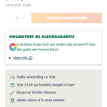
Adviesprijs:
€71,51
-
+
HOEVEELHEID
HOEVEELHEID
IN MIJN WINKELMAND
VERLAGEN
VERHOGEN
VAN
VAN
TRIMETAL
TRIMETAL
PERMALINE
PERMALINE
BRILLANT
BRILLANT
ONLINEVERF.NL KLEURGARANTIE
4SO
4SO
Is de kleur straks toch iets anders dan verwacht? Kies
dan gratis een nieuwe kleur!
Meer info
Gratis verzending v.a. €50,-
Voor 23:59 uur besteld, morgen in huis*
Keuze uit 50.000+ kleuren
Advies online of in onze winkels