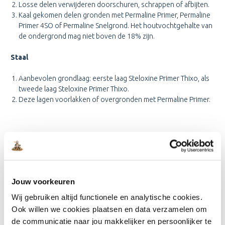
Losse delen verwijderen doorschuren, schrappen of afbijten.
Kaal gekomen delen gronden met Permaline Primer, Permaline
Primer 4SO of Permaline Snelgrond. Het houtvochtgehalte van
de ondergrond mag niet boven de 18% zijn.
Staal
Aanbevolen grondlaag: eerste laag Steloxine Primer Thixo, als
tweede laag Steloxine Primer Thixo.
Deze lagen voorlakken of overgronden met Permaline Primer.
WELKE GRONDVERF MOET IK
GEBRUIKEN VOOR TRIMETAL
PERMALINE BRILLANT 4SO?
Jouw voorkeuren
Voor nieuw, onbehandeld hout raden wij aan om de ondergrond
eerst te behandelen met de
Trimetal Permaline Primer.
Wij gebruiken altijd functionele en analytische cookies.
Ook willen we cookies plaatsen en data verzamelen om
de communicatie naar jou makkelijker en persoonlijker te