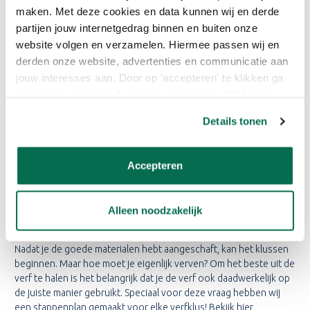
WAARMEE BRENG IK TRIMETAL
maken. Met deze cookies en data kunnen wij en derde
PERMALINE BRILLANT 4SO
partijen jouw internetgedrag binnen en buiten onze
AAN?
website volgen en verzamelen. Hiermee passen wij en
derden onze website, advertenties en communicatie aan
Het aanschaffen van goede verf is de basis van een goed
jouw interesses aan. Door op 'accepteren' te klikken ga
resultaat. Echter bepaalt de kwaliteit van de kwast en de roller
je hiermee akkoord. Je kunt je voorkeuren altijd weer
ook voor een groot deel het eindresultaat. Daarnaast zijn de
aanpassen. Lees er meer over in ons cookiebeleid.
kosten van de kwast en roller slechts een kleine investering t.o.v.
Details tonen
de verf. Daarom willen wij benadrukken dat het erg belangrijk en
bepalend is welke roller of kwast je kiest. Bespaar hier alsjeblieft
niet op! Je gaat het verschil écht merken en zien.
Accepteren
HOE VERF IK MET DE TRIMETAL
Alleen noodzakelijk
PERMALINE BRILLANT 4SO?
Nadat je de goede materialen hebt aangeschaft, kan het klussen
beginnen. Maar hoe moet je eigenlijk verven? Om het beste uit de
verf te halen is het belangrijk dat je de verf ook daadwerkelijk op
de juiste manier gebruikt. Speciaal voor deze vraag hebben wij
een stappenplan gemaakt voor elke verfklus! Bekijk hier