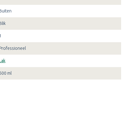
Buiten
Blik
1
Professioneel
Lak
500 ml