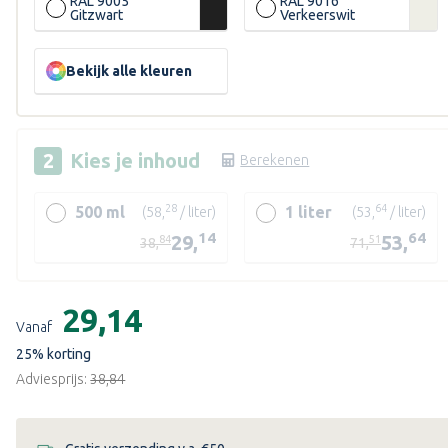
RAL 9005
RAL 9016
Gitzwart
Verkeerswit
ende
Bekijk alle kleuren
Kies je
inhoud
Berekenen
28
64
500 ml
1 liter
(58,
/ liter)
(53,
/ liter)
14
64
29,
53,
84
51
38,
71,
Huidige
voorraad:
€29,14
Vanaf
25
% korting
Adviesprijs:
€38,84