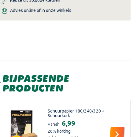
Keuze uit 50.000+ kleuren
Advies online of in onze winkels
BIJPASSENDE
PRODUCTEN
Schuurpapier 180/240/320 +
Schuurkurk
€6,99
Vanaf
26
% korting