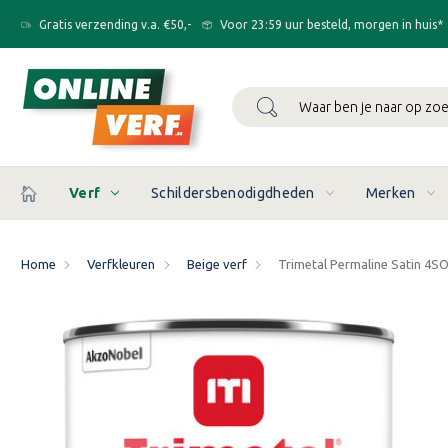
Gratis verzending v.a. €50,-
Voor 23:59 uur besteld, morgen in huis*
Zoeken
Verf
Schildersbenodigdheden
Merken
Home
Verfkleuren
Beige verf
Trimetal Permaline Satin 4S