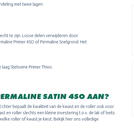
ndeling met twee lagen
cht te zijn. Losse delen verwijderen door
maline Primer 4SO of Permaline Snelgrond. Het
 laag Steloxine Primer Thixo.
PERMALINE SATIN 4SO AAN?
Echter bepaalt de kwaliteit van de kwast en de roller ook voor
 en roller slechts een kleine investering t.o.v. de lak of beits.
lke roller of kwast je kiest. Bekijk hier ons volledige