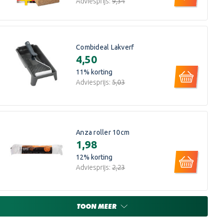
Adviesprijs:
€9,34
Combideal Lakverf
€4,50
11
% korting
Adviesprijs:
€5,03
Anza roller 10cm
€1,98
12
% korting
Adviesprijs:
€2,23
TOON MEER