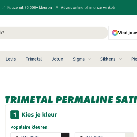
Keuze uit 50.000+ kleuren
Advies online of in onze winkels
Vind jou
Levis
Trimetal
Jotun
Sigma
Sikkens
Pi
O
TRIMETAL PERMALINE SAT
Kies je kleur
Populaire kleuren: