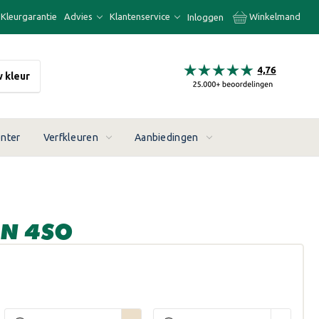
Kleurgarantie
Advies
Klantenservice
Winkelmand
Inloggen
w kleur
enter
Verfkleuren
Aanbiedingen
IN 4SO