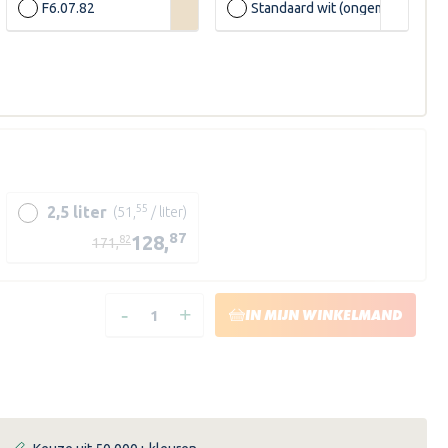
F6.07.82
Standaard wit (ongemengd)
55
2,5 liter
(51,
/ liter)
87
128,
82
171,
SW
-
+
SC
HOEVEELHEID
HOEVEELHEID
IN MIJN WINKELMAND
VERLAGEN
VERHOGEN
VAN
VAN
TRIMETAL
TRIMETAL
PERMALINE
PERMALINE
SATIN
SATIN
4SO
4SO