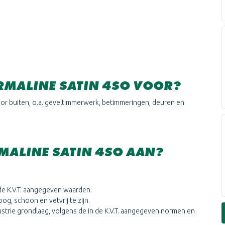
RMALINE SATIN 4SO VOOR?
voor buiten, o.a. geveltimmerwerk, betimmeringen, deuren en
RMALINE SATIN 4SO AAN?
de K.V.T. aangegeven waarden.
g, schoon en vetvrij te zijn.
trie grondlaag, volgens de in de K.V.T. aangegeven normen en