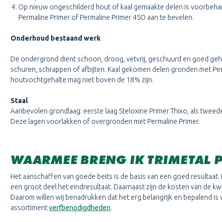
Op nieuw ongeschilderd hout of kaal gemaakte delen is voorbeha
Permaline Primer of Permaline Primer 4SO aan te bevelen.
Onderhoud bestaand werk
De ondergrond dient schoon, droog, vetvrij, geschuurd en goed gehe
schuren, schrappen of afbijten. Kaal gekomen delen gronden met Per
houtvochtgehalte mag niet boven de 18% zijn.
Staal
Aanbevolen grondlaag: eerste laag Steloxine Primer Thixo, als tweede
Deze lagen voorlakken of overgronden met Permaline Primer.
WAARMEE BRENG IK TRIMETAL 
Het aanschaffen van goede beits is de basis van een goed resultaat. 
een groot deel het eindresultaat. Daarnaast zijn de kosten van de kwast
Daarom willen wij benadrukken dat het erg belangrijk en bepalend is we
assortiment
verfbenodigdheden
.