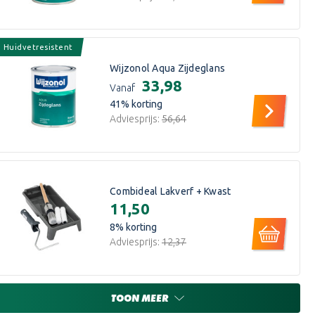
Huidvetresistent
Wijzonol Aqua Zijdeglans
€33,98
Vanaf
41
% korting
Adviesprijs:
€56,64
Combideal Lakverf + Kwast
€11,50
8
% korting
Adviesprijs:
€12,37
TOON MEER