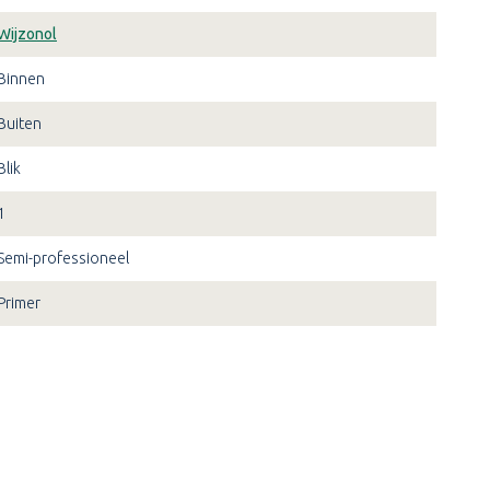
Wijzonol
Binnen
Buiten
Blik
1
Semi-professioneel
Primer