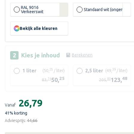
RAL 9016
Standaard wit (ongemengd
Verkeerswit
ende
Bekijk alle kleuren
Kies je
inhoud
Berekenen
25
39
1 liter
2,5 liter
(50,
/ liter)
(49,
/ liter)
25
48
50,
123,
74
80
83,
205,
Huidige
voorraad:
€26,79
Vanaf
41
% korting
Adviesprijs:
€44,66