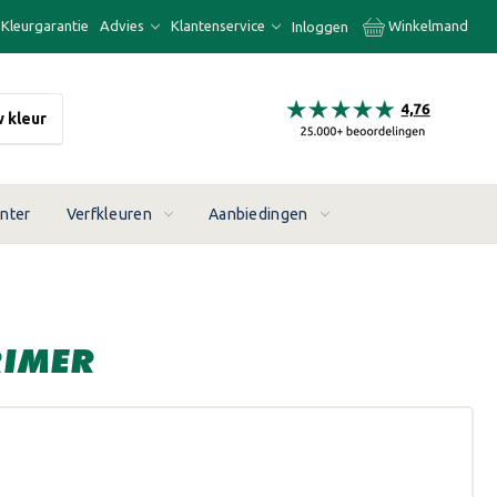
Kleurgarantie
Advies
Klantenservice
Winkelmand
Inloggen
w kleur
enter
Verfkleuren
Aanbiedingen
RIMER