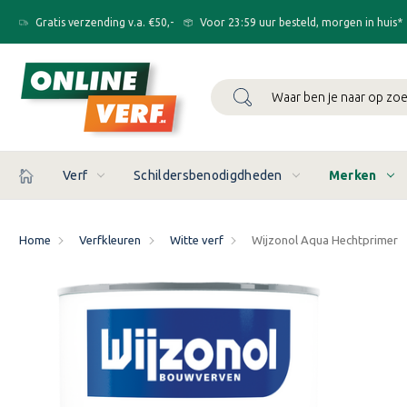
Gratis verzending v.a. €50,-
Voor 23:59 uur besteld, morgen in huis*
Zoeken
Verf
Schildersbenodigdheden
Merken
Home
Verfkleuren
Witte verf
Wijzonol Aqua Hechtprimer