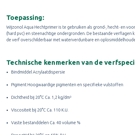
Toepassing:
Wijzonol Aqua Hechtprimer is te gebruiken als grond-, hecht- en voorl
(hard pvc) en steenachtige ondergronden. De bestaande verflagen ku
de verf overschilderbaar met waterverdunbare en oplosmiddelhoude
Technische kenmerken van de verfspecia
Bindmiddel Acrylaatdispersie
Pigment Hoogwaardige pigmenten en specifieke vulstoffen
Dichtheid bij 20°C Ca. 1,2 kg/dm³
Viscositeit bij 20°C Ca. 110 K.U.
Vaste bestanddelen Ca. 40 volume %