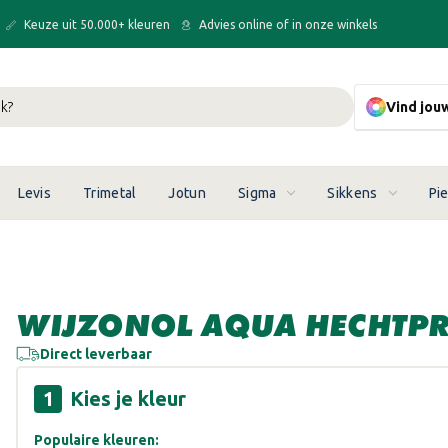
Keuze uit 50.000+ kleuren
Advies online of in onze winkels
Vind jou
Levis
Trimetal
Jotun
Sigma
Sikkens
Pi
WIJZONOL AQUA HECHTP
Direct leverbaar
Kies je kleur
Populaire kleuren: