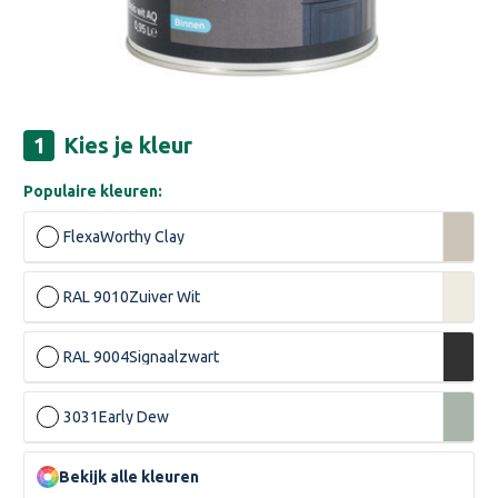
Kies je kleur
Populaire kleuren:
Flexa
Worthy Clay
RAL 9010
Zuiver Wit
RAL 9004
Signaalzwart
3031
Early Dew
Bekijk alle kleuren