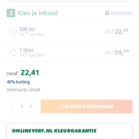
Kies je
inhoud
Berekenen
500 ml
41
22,
35
37,
82
44,
per liter
1 liter
54
39,
90
65,
54
39,
per liter
WIT
Huidige
€22,41
TR
Vanaf
voorraad:
40
% korting
Adviesprijs:
€37,35
-
+
HOEVEELHEID
HOEVEELHEID
IN MIJN WINKELMAND
VERLAGEN
VERHOGEN
VAN
VAN
WIJZONOL
WIJZONOL
MATLAK
MATLAK
ACRYL
ACRYL
ONLINEVERF.NL KLEURGARANTIE