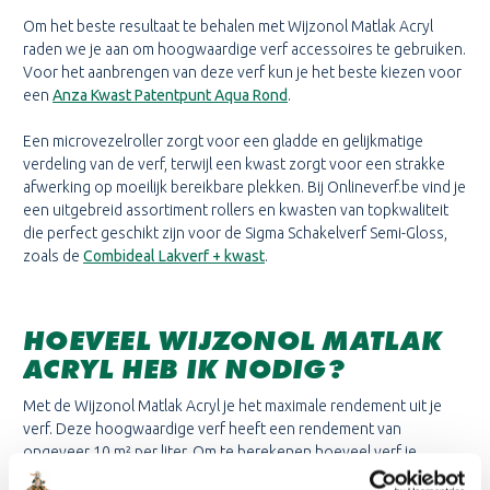
Om het beste resultaat te behalen met Wijzonol Matlak Acryl
raden we je aan om hoogwaardige verf accessoires te gebruiken.
Voor het aanbrengen van deze verf kun je het beste kiezen voor
een
Anza Kwast Patentpunt Aqua Rond
.
Een microvezelroller zorgt voor een gladde en gelijkmatige
verdeling van de verf, terwijl een kwast zorgt voor een strakke
afwerking op moeilijk bereikbare plekken. Bij Onlineverf.be vind je
een uitgebreid assortiment rollers en kwasten van topkwaliteit
die perfect geschikt zijn voor de Sigma Schakelverf Semi-Gloss,
zoals de
Combideal Lakverf + kwast
.
HOEVEEL WIJZONOL MATLAK
ACRYL HEB IK NODIG?
Met de Wijzonol Matlak Acryl je het maximale rendement uit je
verf. Deze hoogwaardige verf heeft een rendement van
ongeveer 10 m² per liter. Om te berekenen hoeveel verf je
precies nodig hebt, kun je de oppervlakte van de te schilderen