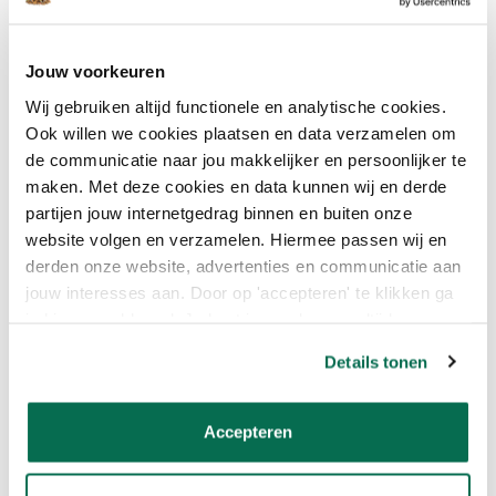
ruimte delen door 10.
Ga je bijvoorbeeld iets schilderen met een oppervlakte van 4
Jouw voorkeuren
vierkante meter? Je hebt hiervoor dan 4 / 10 = 0,4 liter verf nodig.
Op deze manier weet je precies hoeveel liter Wijzonol Matlak
Wij gebruiken altijd functionele en analytische cookies.
Acryl je nodig hebt voor jouw project.
Ook willen we cookies plaatsen en data verzamelen om
de communicatie naar jou makkelijker en persoonlijker te
maken. Met deze cookies en data kunnen wij en derde
BESCHIKBARE VOLUMES
partijen jouw internetgedrag binnen en buiten onze
WIJZONOL MATLAK ACRYL
website volgen en verzamelen. Hiermee passen wij en
derden onze website, advertenties en communicatie aan
Bij Onlineverf.be bieden we de Wijzonol Matlak Acryl aan in
jouw interesses aan. Door op 'accepteren' te klikken ga
verschillende handige inhoudsmaten. Of je nu een kleine touch-
je hiermee akkoord. Je kunt je voorkeuren altijd weer
up wilt uitvoeren of een grote schilderklus gepland hebt, wij
aanpassen. Lees er meer over in ons cookiebeleid.
hebben de juiste verpakkingsgrootte voor jouw behoeften. Je
Details tonen
kunt kiezen uit de volgende volumes:
Wijzonol Matlak Acryl
–
500 ml
Accepteren
Wijzonol Matlak Acryl
–
1 liter