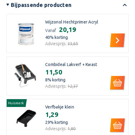
Bijpassende producten
Wijzonol Hechtprimer Acryl
€20,19
Vanaf
40
% korting
Adviesprijs:
€33,65
Combideal Lakverf + Kwast
€11,50
8
% korting
Adviesprijs:
€12,37
Huismerk
Verfbakje klein
€1,29
29
% korting
Adviesprijs:
€1,80