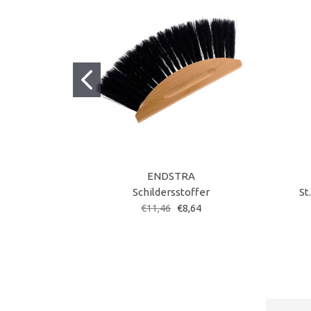
ENDSTRA
Schildersstoffer
St
€11,46
€8,64