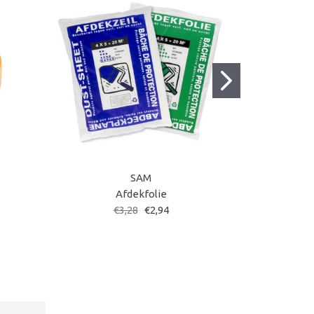
SAM
Afdekfolie
Ver
€3,28
€2,94