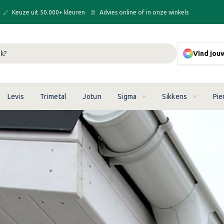
Keuze uit 50.000+ kleuren
Advies online of in onze winkels
Vind jou
Levis
Trimetal
Jotun
Sigma
Sikkens
Pie