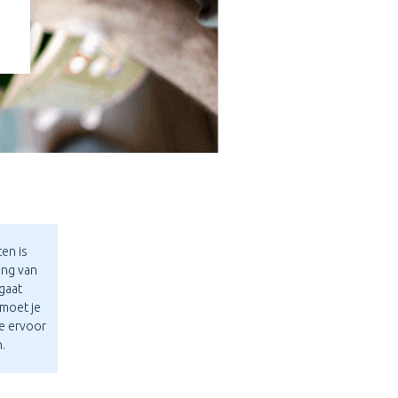
ten is
ing van
 gaat
 moet je
e ervoor
.