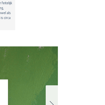
feitelijk
eg,
owel als
is circa