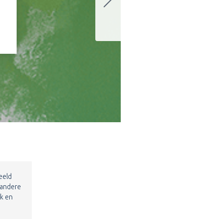
eeld
 andere
ak en