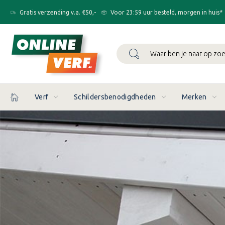
Gratis verzending v.a. €50,-
Voor 23:59 uur besteld, morgen in huis*
Zoeken
Verf
Schildersbenodigdheden
Merken