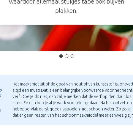
waardoor allemaal stukjes tape ook blijven
plakken.
Het maakt niet uit of de goot van hout of van kunststof is, ontvet
altijd een must! Dat is een belangrijke voorwaarde voor het hecht
verf. Doe je dit niet, dan zal je merken dat de verf op den duur los
laten. En dan heb je al je werk voor niet gedaan. Na het ontvetten
het oppervlak eerst goed naspoelen met schoon water. Zo zorg j
dat er geen resten van het schoonmaakmiddel meer aanwezig zijn