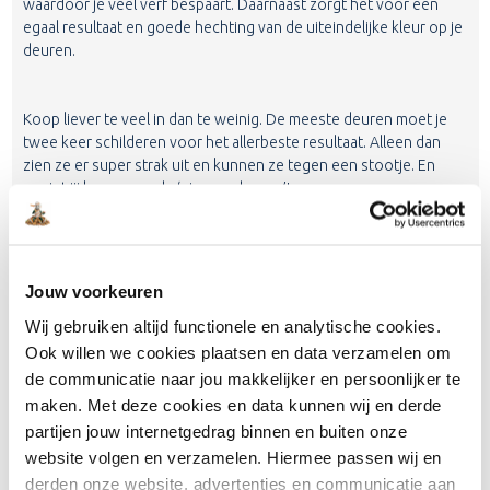
waardoor je veel verf bespaart. Daarnaast zorgt het voor een
egaal resultaat en goede hechting van de uiteindelijke kleur op je
deuren.
Koop liever te veel in dan te weinig. De meeste deuren moet je
twee keer schilderen voor het allerbeste resultaat. Alleen dan
zien ze er super strak uit en kunnen ze tegen een stootje. En
geniet jij langer van de ‘nieuwe deuren’!
AFRONDEN
Jouw voorkeuren
Wij gebruiken altijd functionele en analytische cookies.
Ook willen we cookies plaatsen en data verzamelen om
de communicatie naar jou makkelijker en persoonlijker te
maken. Met deze cookies en data kunnen wij en derde
partijen jouw internetgedrag binnen en buiten onze
Stap 9
website volgen en verzamelen. Hiermee passen wij en
derden onze website, advertenties en communicatie aan