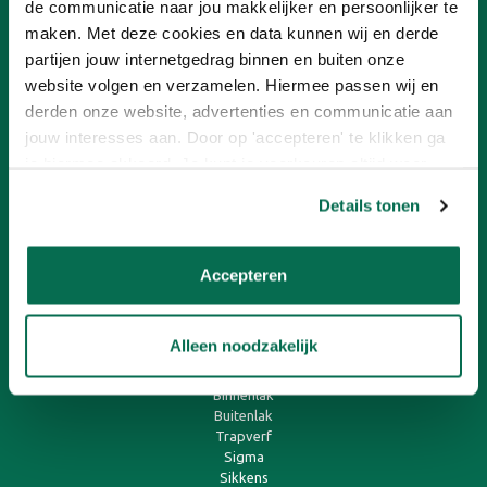
de communicatie naar jou makkelijker en persoonlijker te
Nieuwsbrief
Ons concept
maken. Met deze cookies en data kunnen wij en derde
Verf aanbiedingen
partijen jouw internetgedrag binnen en buiten onze
Franchisenemer worden
website volgen en verzamelen. Hiermee passen wij en
derden onze website, advertenties en communicatie aan
KLANTENSERVICE
jouw interesses aan. Door op 'accepteren' te klikken ga
je hiermee akkoord. Je kunt je voorkeuren altijd weer
Betalen
aanpassen. Lees er meer over in ons cookiebeleid.
Contact
Details tonen
Onlineverf.be Zakelijk
Retourneren
Veelgestelde vragen
Verzending en bezorging
Accepteren
SNEL AAN DE SLAG
Alleen noodzakelijk
Muurverf
Binnenlak
Buitenlak
Trapverf
Sigma
Sikkens