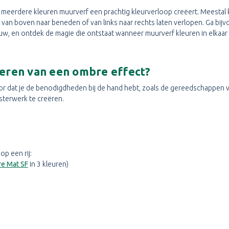
 meerdere kleuren muurverf een prachtig kleurverloop creëert. Meestal ki
van boven naar beneden of van links naar rechts laten verlopen. Ga bijv
auw, en ontdek de magie die ontstaat wanneer muurverf kleuren in elkaar
deren van een ombre effect?
voor dat je de benodigdheden bij de hand hebt, zoals de gereedschappen 
esterwerk te creëren.
op een rij:
re Mat SF
in 3 kleuren)