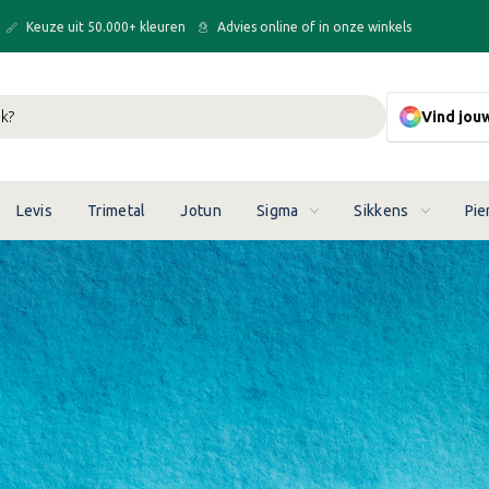
Keuze uit 50.000+ kleuren
Advies online of in onze winkels
Vind jou
Levis
Trimetal
Jotun
Sigma
Sikkens
Pie