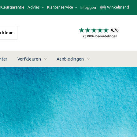
Kleurgarantie
Advies
Klantenservice
Winkelmand
Inloggen
w kleur
nter
Verfkleuren
Aanbiedingen