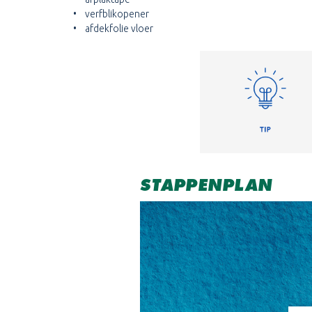
• verfblikopener
• afdekfolie vloer
STAPPENPLAN