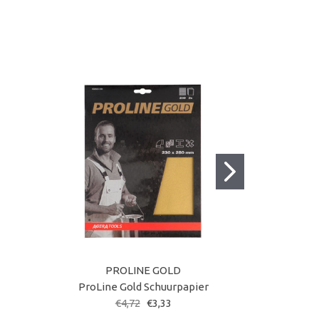
PROLINE GOLD
ProLine Gold Schuurpapier
SAM
€4,72
€3,33