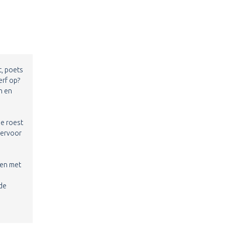
t, poets
erf op?
n en
de roest
iervoor
den met
 de