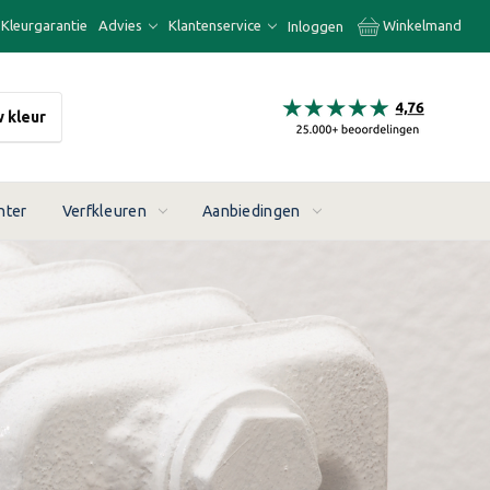
Kleurgarantie
Advies
Klantenservice
Winkelmand
Inloggen
w kleur
nter
Verfkleuren
Aanbiedingen