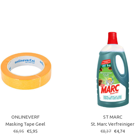
ONLINEVERF
ST MARC
Masking Tape Geel
St. Marc Verfreiniger
€6,95
€5,95
€8,37
€4,74