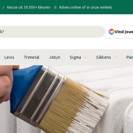
Keuze uit 50.000+ kleuren
Advies online of in onze winkels
Vind jou
Levis
Trimetal
Jotun
Sigma
Sikkens
Pie