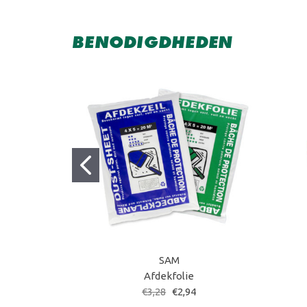
BENODIGDHEDEN
SAM
Afdekfolie
€3,28
€2,94