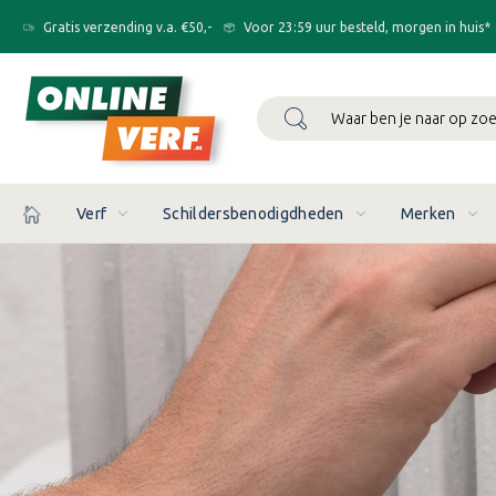
Gratis verzending v.a. €50,-
Voor 23:59 uur besteld, morgen in huis*
Zoeken
Verf
Schildersbenodigdheden
Merken