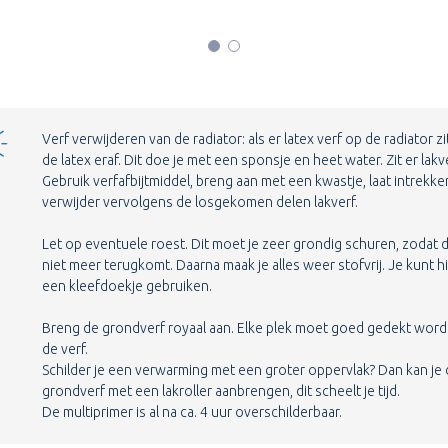
Verf verwijderen van de radiator: als er latex verf op de radiator zi
de latex eraf. Dit doe je met een sponsje en heet water. Zit er lakv
Gebruik verfafbijtmiddel, breng aan met een kwastje, laat intrekke
verwijder vervolgens de losgekomen delen lakverf.
Let op eventuele roest. Dit moet je zeer grondig schuren, zodat 
niet meer terugkomt. Daarna maak je alles weer stofvrij. Je kunt h
een kleefdoekje gebruiken.
Breng de grondverf royaal aan. Elke plek moet goed gedekt wor
de verf.
Schilder je een verwarming met een groter oppervlak? Dan kan je
grondverf met een lakroller aanbrengen, dit scheelt je tijd.
De multiprimer is al na ca. 4 uur overschilderbaar.