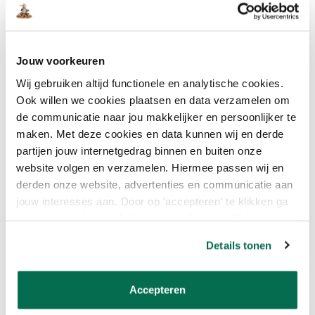
BESTE TEGELVERF
BADKAMER
Jouw voorkeuren
Wij gebruiken altijd functionele en analytische cookies.
Bij Onlineverf.be vind je alleen de beste tegelverf voor je
badkamer. Onze verfproducten zijn van topkwaliteit en worden
Ook willen we cookies plaatsen en data verzamelen om
aanbevolen door professionals. Of je nu kiest voor een
de communicatie naar jou makkelijker en persoonlijker te
moderne, minimalistische look of een warme, gezellige sfeer, wij
maken. Met deze cookies en data kunnen wij en derde
hebben de perfecte verf voor jou.
partijen jouw internetgedrag binnen en buiten onze
website volgen en verzamelen. Hiermee passen wij en
VERF OVER TEGELS
derden onze website, advertenties en communicatie aan
BADKAMER
jouw interesses aan. Door op 'accepteren' te klikken ga
je hiermee akkoord. Je kunt je voorkeuren altijd weer
Het verven over tegels in de badkamer is een slimme manier om
aanpassen. Lees er meer over in ons cookiebeleid.
Details tonen
snel en effectief je badkamer op te frissen. Met de juiste
voorbereiding en de juiste tegelverf krijg je een prachtig,
duurzaam resultaat.
Accepteren