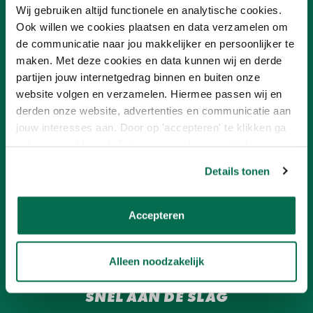
Wij gebruiken altijd functionele en analytische cookies.
Ook willen we cookies plaatsen en data verzamelen om
OVER ONLINEVERF
de communicatie naar jou makkelijker en persoonlijker te
Ons team
maken. Met deze cookies en data kunnen wij en derde
Advies
partijen jouw internetgedrag binnen en buiten onze
Nieuwsbrief
website volgen en verzamelen. Hiermee passen wij en
Ons concept
Verf aanbiedingen
derden onze website, advertenties en communicatie aan
Franchisenemer worden
jouw interesses aan. Door op 'accepteren' te klikken ga
je hiermee akkoord. Je kunt je voorkeuren altijd weer
aanpassen. Lees er meer over in ons cookiebeleid.
KLANTENSERVICE
Details tonen
Betalen
Contact
Onlineverf.be Zakelijk
Accepteren
Retourneren
Veelgestelde vragen
Verzending en bezorging
Alleen noodzakelijk
SNEL AAN DE SLAG