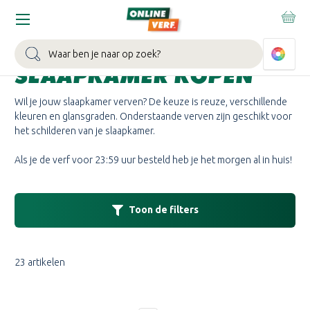
Home
Slaapkamer
MUURVERF VOOR DE
Zoeken
SLAAPKAMER KOPEN
Wil je jouw slaapkamer verven? De keuze is reuze, verschillende
kleuren en glansgraden. Onderstaande verven zijn geschikt voor
het schilderen van je slaapkamer.
Als je de verf voor 23:59 uur besteld heb je het morgen al in huis!
Toon de filters
23 artikelen