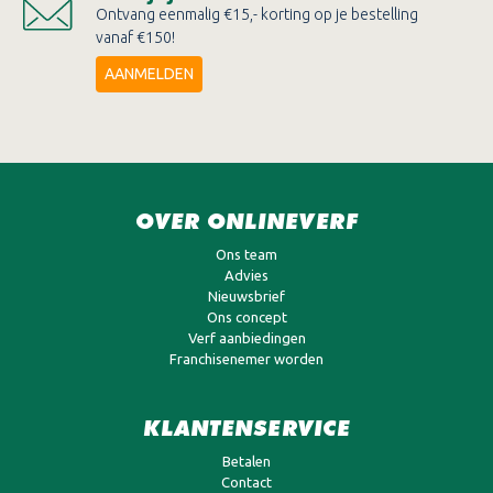
Ontvang eenmalig €15,- korting op je bestelling
vanaf €150!
AANMELDEN
OVER ONLINEVERF
Ons team
Advies
Nieuwsbrief
Ons concept
Verf aanbiedingen
Franchisenemer worden
KLANTENSERVICE
Betalen
Contact