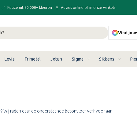
Keuze uit 50.000+ kleuren
Advies online of in onze winkels
Vind jou
Levis
Trimetal
Jotun
Sigma
Sikkens
Pie
rf? Wij raden daar de onderstaande betonvloer verf voor aan.