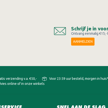
Schrijf je in vo
Ontvang eenmalig €15,- k
AANMELDEN
atis verzending v.a. €50,-
Voor 23:59 uur besteld, morgen in huis
vies online of in onze winkels
SERVICE
SNEL AAN DE SLAG