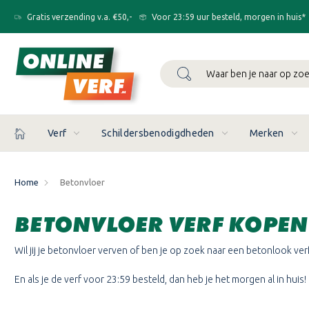
Gratis verzending v.a. €50,-
Voor 23:59 uur besteld, morgen in huis*
Zoeken
Verf
Schildersbenodigdheden
Merken
Home
Betonvloer
BETONVLOER VERF KOPEN
Wil jij je betonvloer verven of ben je op zoek naar een betonlook ve
En als je de verf voor 23:59 besteld, dan heb je het morgen al in huis!