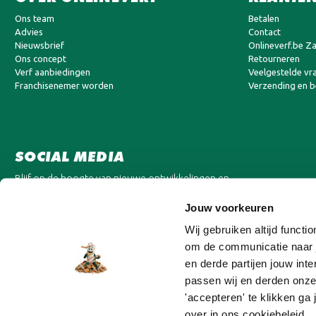
Ons team
Betalen
Advies
Contact
Nieuwsbrief
Onlineverf.be Za
Ons concept
Retourneren
Verf aanbiedingen
Veelgestelde vr
Franchisenemer worden
Verzending en 
SOCIAL MEDIA
Blijf op de hoogte van nieuwe ontwikkelingen en
aanbiedingen.
Jouw voorkeuren
Wij gebruiken altijd funct
om de communicatie naar j
en derde partijen jouw in
passen wij en derden onze
'accepteren' te klikken ga
over in ons cookiebeleid.