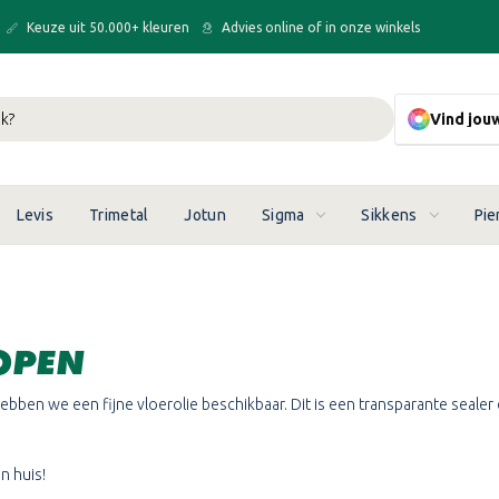
Keuze uit 50.000+ kleuren
Advies online of in onze winkels
Vind jou
Levis
Trimetal
Jotun
Sigma
Sikkens
Pie
OPEN
bben we een fijne vloerolie beschikbaar. Dit is een transparante sealer 
n huis!