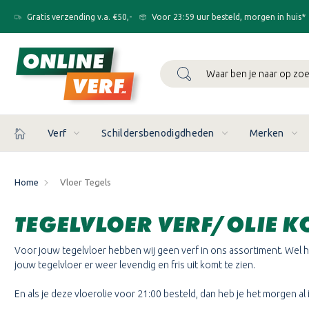
Gratis verzending v.a. €50,-
Voor 23:59 uur besteld, morgen in huis*
Zoeken
Verf
Schildersbenodigdheden
Merken
Home
Vloer Tegels
TEGELVLOER VERF/OLIE K
Voor jouw tegelvloer hebben wij geen verf in ons assortiment. Wel he
jouw tegelvloer er weer levendig en fris uit komt te zien.
En als je deze vloerolie voor 21:00 besteld, dan heb je het morgen al i