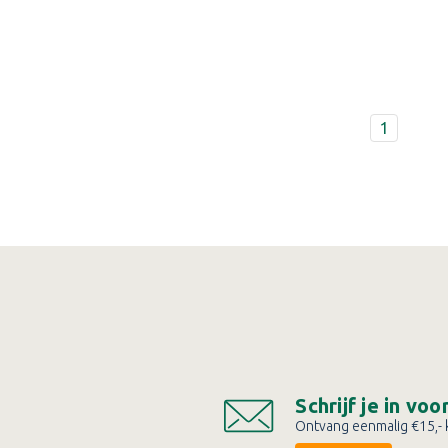
1
Schrijf je in vo
Ontvang eenmalig €15,- k