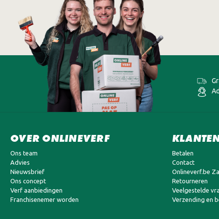
Gr
Ad
OVER ONLINEVERF
KLANTEN
Ons team
Betalen
Advies
Contact
Nieuwsbrief
Onlineverf.be Za
Ons concept
Retourneren
Verf aanbiedingen
Veelgestelde vr
Franchisenemer worden
Verzending en 