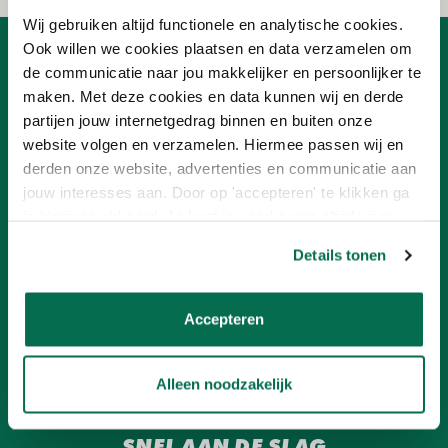
Wij gebruiken altijd functionele en analytische cookies.
Ook willen we cookies plaatsen en data verzamelen om
OVER ONLINEVERF
de communicatie naar jou makkelijker en persoonlijker te
maken. Met deze cookies en data kunnen wij en derde
Ons team
partijen jouw internetgedrag binnen en buiten onze
Advies
Nieuwsbrief
website volgen en verzamelen. Hiermee passen wij en
Ons concept
derden onze website, advertenties en communicatie aan
Verf aanbiedingen
jouw interesses aan. Door op 'accepteren' te klikken ga
Franchisenemer worden
je hiermee akkoord. Je kunt je voorkeuren altijd weer
aanpassen. Lees er meer over in ons cookiebeleid.
KLANTENSERVICE
Details tonen
Betalen
Contact
Accepteren
Onlineverf.be Zakelijk
Retourneren
Veelgestelde vragen
Alleen noodzakelijk
Verzending en bezorging
SNEL AAN DE SLAG