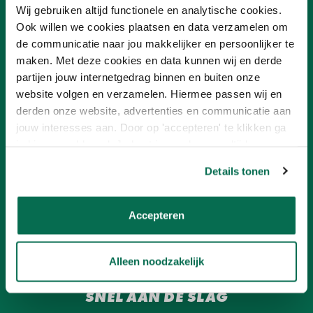
Wij gebruiken altijd functionele en analytische cookies.
Ook willen we cookies plaatsen en data verzamelen om
OVER ONLINEVERF
de communicatie naar jou makkelijker en persoonlijker te
Ons team
maken. Met deze cookies en data kunnen wij en derde
Advies
partijen jouw internetgedrag binnen en buiten onze
Nieuwsbrief
website volgen en verzamelen. Hiermee passen wij en
Ons concept
Verf aanbiedingen
derden onze website, advertenties en communicatie aan
Franchisenemer worden
jouw interesses aan. Door op 'accepteren' te klikken ga
je hiermee akkoord. Je kunt je voorkeuren altijd weer
aanpassen. Lees er meer over in ons cookiebeleid.
KLANTENSERVICE
Details tonen
Betalen
Contact
Onlineverf.be Zakelijk
Accepteren
Retourneren
Veelgestelde vragen
Verzending en bezorging
Alleen noodzakelijk
SNEL AAN DE SLAG