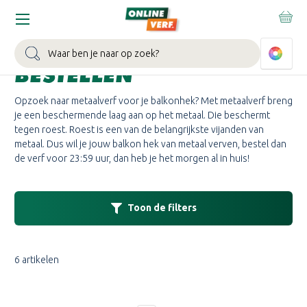
Home
Balkonhek Metaal
BALKONHEK METAAL
Zoeken
BESTELLEN
Opzoek naar metaalverf voor je balkonhek? Met metaalverf breng
je een beschermende laag aan op het metaal. Die beschermt
tegen roest. Roest is een van de belangrijkste vijanden van
metaal. Dus wil je jouw balkon hek van metaal verven, bestel dan
de verf voor 23:59 uur, dan heb je het morgen al in huis!
Toon de filters
6 artikelen