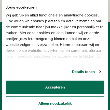
AANMELDEN
Jouw voorkeuren
Wij gebruiken altijd functionele en analytische cookies.
Ook willen we cookies plaatsen en data verzamelen om
de communicatie naar jou makkelijker en persoonlijker te
maken. Met deze cookies en data kunnen wij en derde
OVER ONLINEVERF
partijen jouw internetgedrag binnen en buiten onze
Ons team
website volgen en verzamelen. Hiermee passen wij en
Advies
derden onze website, advertenties en communicatie aan
Nieuwsbrief
jouw interesses aan. Door op 'accepteren' te klikken ga
Ons concept
Verf aanbiedingen
je hiermee akkoord. Je kunt je voorkeuren altijd weer
Franchisenemer worden
aanpassen. Lees er meer over in ons cookiebeleid.
Details tonen
KLANTENSERVICE
Accepteren
Betalen
Contact
Onlineverf.be Zakelijk
Retourneren
Alleen noodzakelijk
Veelgestelde vragen