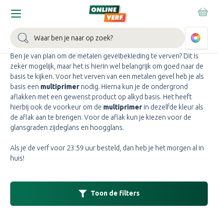
Home
Gevel Metaal
METAAL VERF KOPEN
Zoeken
Ben je van plan om de metalen gevelbekleding te verven? Dit is
zeker mogelijk, maar het is hierin wel belangrijk om goed naar de
basis te kijken. Voor het verven van een metalen gevel heb je als
basis een
multiprimer
nodig. Hierna kun je de ondergrond
aflakken met een gewenst product op alkyd basis. Het heeft
hierbij ook de voorkeur om de
multiprimer
in dezelfde kleur als
de aflak aan te brengen. Voor de aflak kun je kiezen voor de
glansgraden zijdeglans en hoogglans.
Als je de verf voor 23:59 uur besteld, dan heb je het morgen al in
huis!
Toon de filters