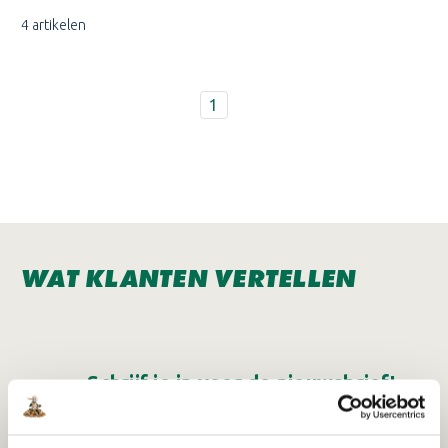
4 artikelen
1
WAT KLANTEN VERTELLEN
Schrijf je in voor de nieuwsbrief!
Ontvang eenmalig €15,- korting op je bestelling
vanaf €150!