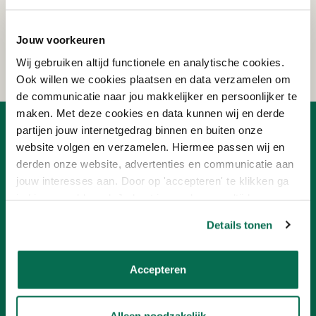
Ontvang eenmalig €15,- korting op je bestelling
vanaf €150!
Jouw voorkeuren
AANMELDEN
Wij gebruiken altijd functionele en analytische cookies.
Ook willen we cookies plaatsen en data verzamelen om
de communicatie naar jou makkelijker en persoonlijker te
maken. Met deze cookies en data kunnen wij en derde
partijen jouw internetgedrag binnen en buiten onze
OVER ONLINEVERF
website volgen en verzamelen. Hiermee passen wij en
Ons team
derden onze website, advertenties en communicatie aan
Advies
jouw interesses aan. Door op 'accepteren' te klikken ga
Nieuwsbrief
je hiermee akkoord. Je kunt je voorkeuren altijd weer
Ons concept
aanpassen. Lees er meer over in ons cookiebeleid.
Verf aanbiedingen
Details tonen
Franchisenemer worden
KLANTENSERVICE
Accepteren
Betalen
Contact
Alleen noodzakelijk