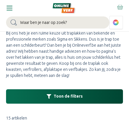
Home
Trap
TRAPLAK KOPEN
Zoeken
Bij ons heb je een ruime keuze uit traplakken van bekende en
professionele merken zoals Sigma en Sikkens. Dus is je trap toe
aan een schilderbeurt? Dan ben je bij Onlineverf.be aan het juiste
adres! Wij hebben naast handige adviezen en how-to pagina’s
over het lakken van je trap, alles is huis om jouw schilderklus het
gewenste resultaat te geven. Koop bij ons de traplak ook
kwasten, verfrollers, afplaktape en verfbakjes. Zo kan jij, zodra je
je spullen hebt, meteen aan de slag!
Toon de filters
15 artikelen