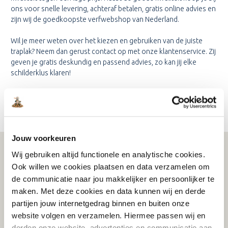
ons voor snelle levering, achteraf betalen, gratis online advies en
zijn wij de goedkoopste verfwebshop van Nederland.
Wil je meer weten over het kiezen en gebruiken van de juiste
traplak? Neem dan gerust contact op met onze klantenservice. Zij
geven je gratis deskundig en passend advies, zo kan jij elke
schilderklus klaren!
Jouw voorkeuren
Wij gebruiken altijd functionele en analytische cookies.
WAT KLANTEN VERTELLEN
Ook willen we cookies plaatsen en data verzamelen om
de communicatie naar jou makkelijker en persoonlijker te
maken. Met deze cookies en data kunnen wij en derde
partijen jouw internetgedrag binnen en buiten onze
Schrijf je in voor de nieuwsbrief!
website volgen en verzamelen. Hiermee passen wij en
Ontvang eenmalig €15,- korting op je bestelling
derden onze website, advertenties en communicatie aan