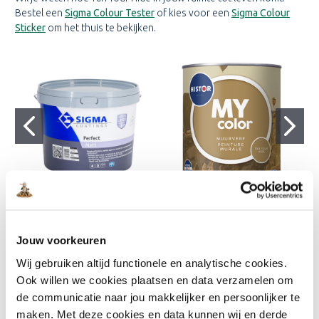
Bestel een
Sigma Colour Tester
of kies voor een
Sigma Colour
Sticker
om het thuis te bekijken.
Sigma Perfect Matt
Histor MY color Muurverf
€33,95
€22,51
Extra Mat - Tan Your Hide
€30,00
€19,49
Jouw voorkeuren
Wij gebruiken altijd functionele en analytische cookies.
RAL kleuren
Ook willen we cookies plaatsen en data verzamelen om
RAL 1006 - Maisgeel
de communicatie naar jou makkelijker en persoonlijker te
RAL 1013 - Parelwit
maken. Met deze cookies en data kunnen wij en derde