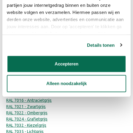
RAL 1015 - Licht ivoor
partijen jouw internetgedrag binnen en buiten onze
RAL 2010 - Signaaloranje
website volgen en verzamelen. Hiermee passen wij en
RAL 3007 - Zwartrood
derden onze website, advertenties en communicatie aan
RAL 3009 - Oxyderood
RAL 3014 - Oudroze
jouw interesses aan. Door op 'accepteren' te klikken ga
RAL 3020 - Verkeersrood
je hiermee akkoord. Je kunt je voorkeuren altijd weer
RAL 5004 - Zwartblauw
aanpassen. Lees er meer over in ons cookiebeleid.
RAL 5020 - Oceaanblauw
Details tonen
RAL 5026 - Parelmoer nachtblauw
RAL 6009 - Dennengroen
RAL 6006 - Grijs - olijfgroen
Accepteren
RAL 6027 - Lichtgroen
RAL 6029 - Mintgroen
RAL 6034 - Pastelturquoise
Alleen noodzakelijk
RAL 7009 - Groengrijs
RAL 7015 - Leigrijs
RAL 7016 - Antracietgrijs
RAL 7021 - Zwartgrijs
RAL 7022 - Ombergrijs
RAL 7024 - Grafietgrijs
RAL 7032 - Kiezelgrijs
RAL 7035 - Lichtgrijs