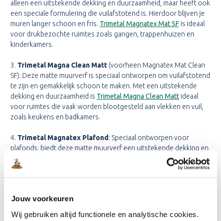
alleen een uitstekende dekking en duurzaamheid, maar heeft ook
een speciale formulering die vuilafstotend is. Hierdoor blijven je
muren langer schoon en fris.
Trimetal Magnatex Mat SF
is ideaal
voor drukbezochte ruimtes zoals gangen, trappenhuizen en
kinderkamers.
3.
Trimetal Magna Clean Matt
(voorheen Magnatex Mat Clean
SF): Deze matte muurverf is speciaal ontworpen om vuilafstotend
te zijn en gemakkelijk schoon te maken. Met een uitstekende
dekking en duurzaamheid is
Trimetal Magna Clean Matt
ideaal
voor ruimtes die vaak worden blootgesteld aan vlekken en vuil,
zoals keukens en badkamers.
4.
Trimetal Magnatex Plafond
: Speciaal ontworpen voor
plafonds, biedt deze matte muurverf een uitstekende dekking en
reflecteert het geen licht, waardoor een egale uitstraling
ontstaat.
Trimetal Magnatex Plafond
is gemakkelijk aan te
brengen en zorgt voor een prachtige afwerking die langdurig
mooi blijft.
Jouw voorkeuren
Met deze diverse selectie van Trimetal muurverven vind je bij
Wij gebruiken altijd functionele en analytische cookies.
onlineverf.nl altijd het juiste product voor jouw project.