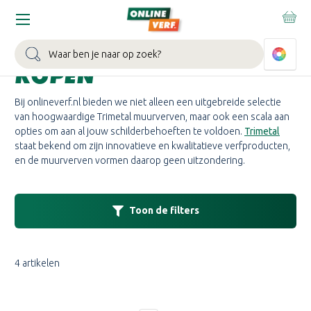
Home
Merken
Trimetal
Trimetal muurverf
TRIMETAL MUURVERF
Zoeken
KOPEN
Bij onlineverf.nl bieden we niet alleen een uitgebreide selectie
van hoogwaardige Trimetal muurverven, maar ook een scala aan
opties om aan al jouw schilderbehoeften te voldoen.
Trimetal
staat bekend om zijn innovatieve en kwalitatieve verfproducten,
en de muurverven vormen daarop geen uitzondering.
Toon de filters
4 artikelen