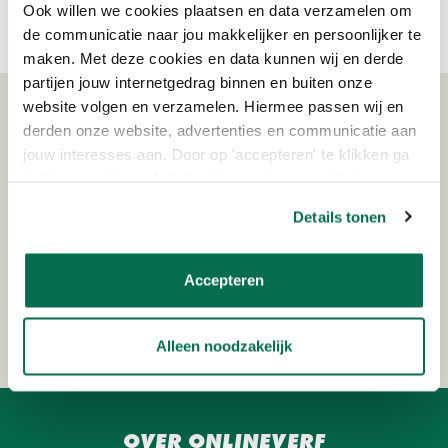
Ook willen we cookies plaatsen en data verzamelen om
de communicatie naar jou makkelijker en persoonlijker te
maken. Met deze cookies en data kunnen wij en derde
partijen jouw internetgedrag binnen en buiten onze
website volgen en verzamelen. Hiermee passen wij en
WAT KLANTEN VERTELLEN
derden onze website, advertenties en communicatie aan
jouw interesses aan. Door op 'accepteren' te klikken ga
je hiermee akkoord. Je kunt je voorkeuren altijd weer
aanpassen. Lees er meer over in ons cookiebeleid.
Details tonen
Schrijf je in voor de nieuwsbrief!
Ontvang eenmalig €15,- korting op je bestelling
vanaf €150!
Accepteren
AANMELDEN
Alleen noodzakelijk
OVER ONLINEVERF