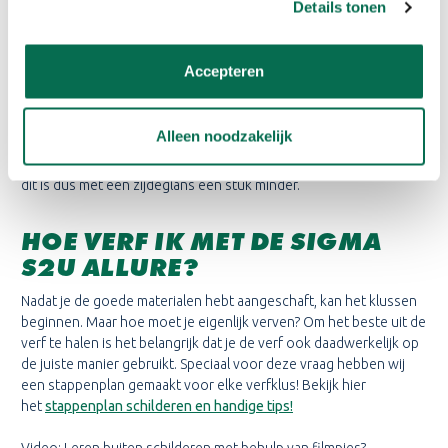
Details tonen
en daardoor langer onderhoudsvrij. Hoewel het wel iets minder
makkelijk is om de verf aan te brengen, is het eenvoudig om deze
glans schoon te maken. Dit komt omdat het oppervlak gladder is
Accepteren
dan bij andere glansgraden.
Zijdeglans zit tussen mat en hoogglans in. Deze is dus iets minder
Alleen noodzakelijk
makkelijk afwasbaar, maar verbergt wel meer oneffenheden.
Hoogglans verf is erg glad waardoor je snel oneffenheden ziet,
dit is dus met een zijdeglans een stuk minder.
HOE VERF IK MET DE SIGMA
S2U ALLURE?
Nadat je de goede materialen hebt aangeschaft, kan het klussen
beginnen. Maar hoe moet je eigenlijk verven? Om het beste uit de
verf te halen is het belangrijk dat je de verf ook daadwerkelijk op
de juiste manier gebruikt. Speciaal voor deze vraag hebben wij
een stappenplan gemaakt voor elke verfklus! Bekijk hier
het
stappenplan schilderen en handige tips!
Video: Leren buiten schilderen met behulp van filmpjes?