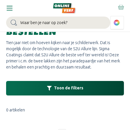
Home
Merken
Sigma
Sigma S2U
Sigma S2U Allure
SIGMA S2U ALLURE
Zoeken
BESTELLEN
Tien jaar niet om hoeven kijken naar je schilderwerk. Dat is
mogelijk door de technologie van de S2U Allure lijn. Sigma
Coatings claimt dat S2U Allure de beste verf ter wereld is! Deze
primer i.c.m. de twee lakken zijn het paradepaardje van het merk
en behalen een prachtig en duurzaam resultaat.
Toon de filters
0 artikelen