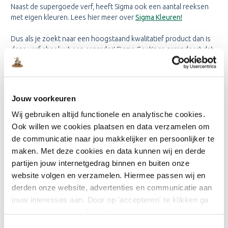
Naast de supergoede verf, heeft Sigma ook een aantal reeksen
met eigen kleuren. Lees hier meer over
Sigma Kleuren!
Dus als je zoekt naar een hoogstaand kwalitatief product dan is
deze verf absoluut een aanrader! Sigma Coatings garandeert dat
de S2U Allure de beste verf op de markt is en wij zijn het daar
absoluut mee eens! Daarnaast heeft deze verf een uitzonderlijk
hoge glansgraad. Het aangezicht van de woning zal jarenlang
prachtig blijven.
Jouw voorkeuren
Wij gebruiken altijd functionele en analytische cookies.
ZIJDEGLANS OF HOOGGLANS,
Ook willen we cookies plaatsen en data verzamelen om
WAT IS HET VERSCHIL?
de communicatie naar jou makkelijker en persoonlijker te
maken. Met deze cookies en data kunnen wij en derde
Na gebruik van de Allure Primer grondverf, ga je er met een aflak
overheen. Voor de Allure Primer heb je daarvoor twee keuzes:
partijen jouw internetgedrag binnen en buiten onze
Hoogglans
(
Sigma S2U Allure High Gloss
) of
Zijdeglans
(
Sigma
website volgen en verzamelen. Hiermee passen wij en
S2U Allure Satin
).
derden onze website, advertenties en communicatie aan
jouw interesses aan. Door op 'accepteren' te klikken ga
Maar wat is het verschil tussen de twee? Over het algemeen
je hiermee akkoord. Je kunt je voorkeuren altijd weer
wordt voor buiten de hoogglans het vaakst gebruikt. Want hoe
aanpassen. Lees er meer over in ons cookiebeleid.
hoger de glansgraad, hoe beter bestand tegen weersinvloeden