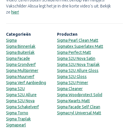
Vakschilder Alissa legt het je in drie korte video's uit. Bekijk
ze
hier!
Categorieën
Producten
Sigma
Sigma Pearl Clean Matt
Sigma Binnenlak
Sigmatex Superlatex Matt
Sigma Buitenlak
Sigma Perfect Matt
Sigma Facade
Sigma S2U Nova Satin
Sigma Grondverf
Sigma S2U Nova Traplak
Sigma Multiprimer
Sigma S2U Allure Gloss
Sigma Muurverf
Sigma S2U Gloss
Sigma Verf Aanbieding
Sigma S2U Primer
Sigma S2U
Sigma Cleaner
Sigma S2U Allure
Sigma Woodprotect Solid
Sigma S2U Nova
Sigma Kwarts Matt
Sigma Schakelverf
Sigma Facade Self Clean
Sigma Torno
Sigmacryl Universal Matt
Sigma Traplak
Sigmapearl