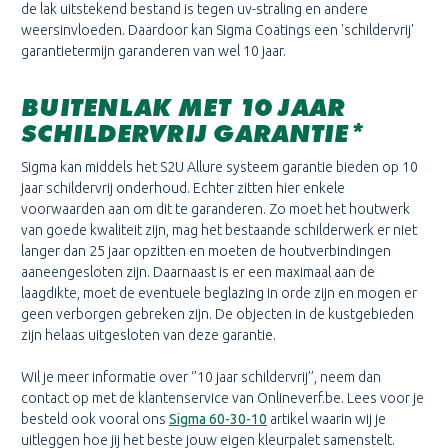
de lak uitstekend bestand is tegen uv-straling en andere
weersinvloeden. Daardoor kan Sigma Coatings een 'schildervrij'
garantietermijn garanderen van wel 10 jaar.
BUITENLAK MET 10 JAAR
SCHILDERVRIJ GARANTIE*
Sigma kan middels het S2U Allure systeem garantie bieden op 10
jaar schildervrij onderhoud. Echter zitten hier enkele
voorwaarden aan om dit te garanderen. Zo moet het houtwerk
van goede kwaliteit zijn, mag het bestaande schilderwerk er niet
langer dan 25 jaar opzitten en moeten de houtverbindingen
aaneengesloten zijn. Daarnaast is er een maximaal aan de
laagdikte, moet de eventuele beglazing in orde zijn en mogen er
geen verborgen gebreken zijn. De objecten in de kustgebieden
zijn helaas uitgesloten van deze garantie.
Wil je meer informatie over ‘’10 jaar schildervrij’’, neem dan
contact op met de klantenservice van Onlineverf.be. Lees voor je
besteld ook vooral ons
Sigma 60-30-10
artikel waarin wij je
uitleggen hoe jij het beste jouw eigen kleurpalet samenstelt.