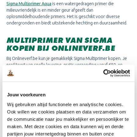
Sigma Multiprimer Aqua
is een watergedragen primer die
milieuvriendelijk is en minder geur afgeeft dan
oplosmiddelhoudende primers. Het is geschikt voor diverse
ondergronden en biedt uitstekende hechting en duurzaamheid.
MULTIPRIMER VAN SIGMA
KOPEN BIJ ONLINEVERF.BE
Bij Onlineverf.be kun je gemakkelijk Sigma Multiprimer kopen. Je
profiteert van snelle levering, gratis verzending vanaf €50, en
deskundig advies. Het ruime assortiment en de kleurgarantie
zorgen ervoor dat je altijd de juiste primer voor jouw project
vindt.
Jouw voorkeuren
Wij gebruiken altijd functionele en analytische cookies.
Categorieën
Producten
Ook willen we cookies plaatsen en data verzamelen om
Sigma
Sigma Pearl Clean Matt
de communicatie naar jou makkelijker en persoonlijker te
Sigma Binnenlak
Sigmatex Superlatex Matt
maken. Met deze cookies en data kunnen wij en derde
Sigma Buitenlak
Sigma Perfect Matt
Sigma Facade
Sigma S2U Nova Satin
partijen jouw internetgedrag binnen en buiten onze