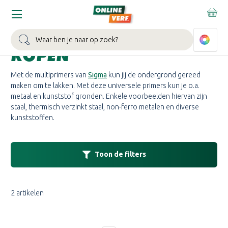
Home
Merken
Sigma
Sigma Multiprimer
SIGMA MULTIPRIMER
Zoeken
KOPEN
Met de multiprimers van
Sigma
kun jij de ondergrond gereed
maken om te lakken. Met deze universele primers kun je o.a.
metaal en kunststof gronden. Enkele voorbeelden hiervan zijn
staal, thermisch verzinkt staal, non-ferro metalen en diverse
kunststoffen.
Toon de filters
2 artikelen