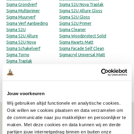
Sigma Grondverf
Sigma S2U Nova Traplak
Sigma Multiprimer
Sigma S2U Allure Gloss
Sigma Muurverf
Sigma S2U Gloss
Sigma Verf Aanbieding
Sigma S2U Primer
Sigma S2U
Sigma Cleaner
Sigma S2U Allure
Sigma Woodprotect Solid
Sigma S2U Nova
Sigma Kwarts Matt
Sigma Schakelverf
Sigma Facade Self Clean
Sigma Torno
Sigmacryl Universal Matt
Sigma Traplak
Sigmapearl
Sigmatex Superlatex
Sigmavar
Sigma Muurverf Keuzehulp
Jouw voorkeuren
Wij gebruiken altijd functionele en analytische cookies.
Ook willen we cookies plaatsen en data verzamelen om
WAT KLANTEN VERTELLEN
de communicatie naar jou makkelijker en persoonlijker te
maken. Met deze cookies en data kunnen wij en derde
partijen jouw internetgedrag binnen en buiten onze