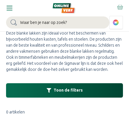
Home
Merken
Sigma
Sigma Varnish
SIGMA VARNISH KOPEN
Zoeken
Deze blanke lakken zijn ideaal voor het beschermen van
bijvoorbeeld houten kasten, tafels en stoelen. De producten zijn
van de beste kwaliteit en van professioneel niveau. Schilders en
andere vakmensen gebruiken deze blanke lakken regelmatig.
Ook in timmerfabrieken en meubelmakerijen zijn de producten
erg geliefd. Het voordeel van de Sigmavar lijn is dat deze ook heel
gemakkelijk door de doe-het-zelver gebruikt kan worden.
Toon de filters
0 artikelen